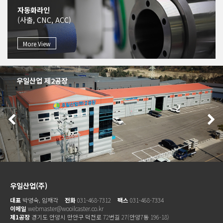
자동화라인
(사출, CNC, ACC)
More View
우일산업 제2공장
우일산업(주)
대표
박영숙, 임재각
전화
031-468-7312
팩스
031-468-7334
이메일
webmaster@wooilcaster.co.kr
제1공장
경기도 안양시 만안구 덕천로 72번길 27(안양7동 196-18)