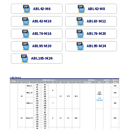
ABL42-M6
ABL42-M8
ABL42-M10
ABL63-M12
ABL76-M16
ABL76-M20
ABL95-M20
ABL95-M24
ABL105-M24
⊙ 재질 (Material)
DIMENSIONS(m/m)
MATERIALS
표면처리
허용하중
MODEL
D
M
S
H
N
B
LD
P
BOLT&NUT
하부
FINSH
4EA/kg
40
58
M6x1.0
100
80
98
40
58
6
80
98
2.6t
M8x1.25
200
100
118
(SPHC)
42
150
168
12
57.5
26.5
2.5t
60
79
(SUS304)
100
119
M10x1.5
125
144
7
300
150
169
200
219
50
73
75
98
100
123
125
148
63
M12x1.75
8
15
85
39.8
600
150
173
200
223
250
273
300
323
50
77