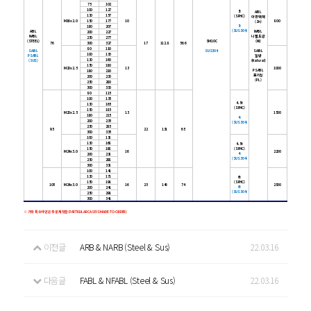
75
102
100
127
3t
ABL
130
157
(SPHC)
아연백색
M16x2.0
150
177
10
800
(Zn)
3t
180
207
(SUS304)
ABL
NABL
200
227
NABL
니켈도금
250
277
(STEEL)
SM10C
(Ni)
76
300
327
17
112.8
56.6
80
110
SABL
SUS304
SABL
100
130
PSABL
일반
130
160
(SUS)
(Natural)
150
180
M20x2.5
13
1000
PSABL
180
210
포리싱
200
230
(PL)
250
280
300
330
80
115
100
135
4.5t
130
165
(SPHC)
150
185
M20x2.5
13
1500
180
215
4t
200
235
(SUS304)
250
285
95
22
131
65
300
335
100
138
130
168
4.5t
150
188
(SPHC)
M24x3.0
16
2200
4t
200
238
(SUS304)
250
288
300
338
100
141
130
171
6t
150
191
(SPHC)
105
M24x3.0
16
25
146
74
2500
6t
200
241
(SUS304)
250
291
300
341
※ 기타 특수사양은 주문제작함(PARTICULAR CASE IS MADE-TO-ORDER)
이전글
ARB & NARB (Steel & Sus)
22.03.16
다음글
FABL & NFABL (Steel & Sus)
22.03.16