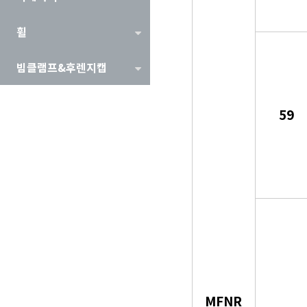
휠
빔클램프&후렌지캡
59
MFNR