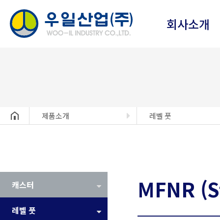
회사소개
헤더설정
제품소개
레벨 풋
MFNR (St
캐스터
레벨 풋