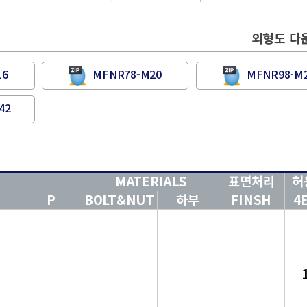
외형도 다
16
MFNR78-M20
MFNR98-M
42
MATERIALS
표면처리
허
P
BOLT&NUT
하부
FINSH
4