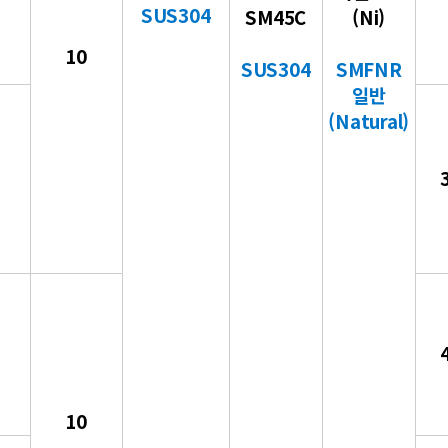
SUS304
SM45C
(Ni)
10
SUS304
SMFNR
일반
(Natu
ral
)
10