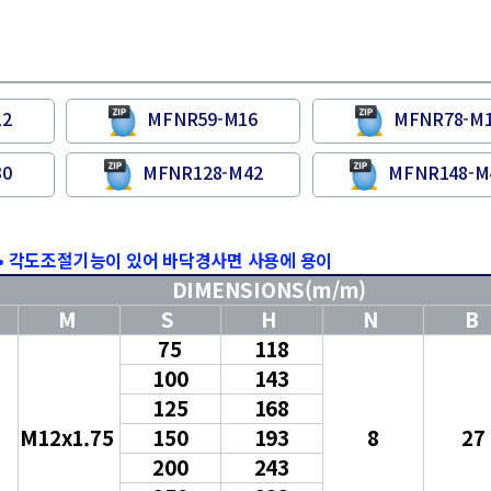
12
MFNR59-M16
MFNR78-M
30
MFNR128-M42
MFNR148-M
•
각도조절기능이 있어 바닥경사면 사용에 용이
DIMENSIONS(m/m)
M
S
H
N
B
75
118
100
143
125
168
M12x1.75
150
193
8
27
200
243