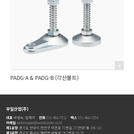
PADG-A & PADG-B (각산볼트)
우일산업(주)
대표
박영숙, 임재각
전화
031-468-7312
팩스
031-468-7334
이메일
webmaster@wooilcaster.co.kr
제1공장
경기도 안양시 만안구 덕천로 72번길 27(안양7동 196-18)
제2공장
경기도 화성시 팔탄면 버들로1362번길 53-55