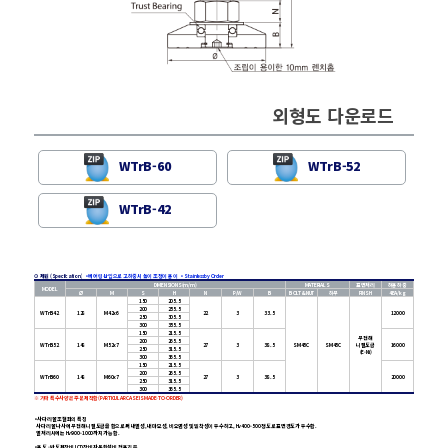
외형도 다운로드
WTrB-60
WTrB-52
WTrB-42
⊙ 제원 (Specifcation)
•
베어링 삽입으로 고하중시 높이 조정이 용이
•
Stainless by Order
DIMENSIONS(m/m)
MATERIALS
표면처리
허용하중
MODEL
Ø
M
S
H
N
P/W
B
BOLT&NUT
하부
FINSH
4EA/kg
150
205.5
200
255.5
WTrB42
128
M42x6
22
3
33.5
12000
250
305.5
300
355.5
150
215.5
무전해
200
265.5
WTrB52
148
M52x7
27
3
38.5
SM45C
SM45C
니켈도금
16000
250
315.5
(E-Ni)
300
365.5
150
215.5
200
265.5
WTrB60
148
M60x7
27
3
38.5
20000
250
315.5
300
365.5
※ 기타 특수사양은 주문제작함(PARTICULAR CASE IS MADE-TO-ORDER)
•
사다리꼴 조절좌의 특징
사다리꼴 나사에 무전해 니켈도금을 함으로써 내열성, 내마모성, 비오염성 및 밀착성이 우수하고, Hv400~500 정도로 표면경도가 우수함.
열처리시에는 Hv900~1000까지 가능함.
•
용도 - 반도체장비 LCD장비 자동화설비 전용기 등