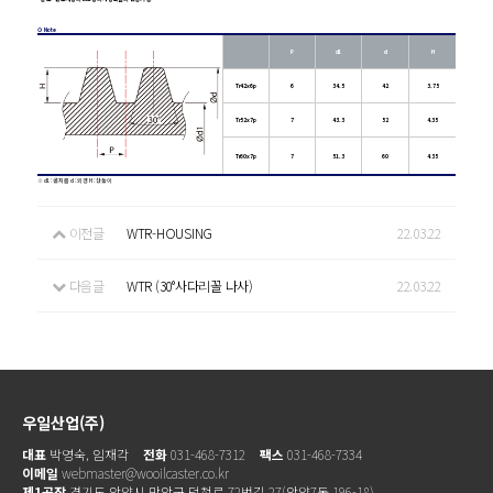
⊙ Note
P
d1
d
H
Tr42x6p
6
34.5
42
3.75
Tr52x7p
7
43.3
52
4.35
Tr60x7p
7
51.3
60
4.35
※ d1
:
골지름
d
:
외경
H
:
산높이
이전글
WTR-HOUSING
22.03.22
다음글
WTR (30°사다리꼴 나사)
22.03.22
우일산업(주)
대표
박영숙, 임재각
전화
031-468-7312
팩스
031-468-7334
이메일
webmaster@wooilcaster.co.kr
제1공장
경기도 안양시 만안구 덕천로 72번길 27(안양7동 196-18)