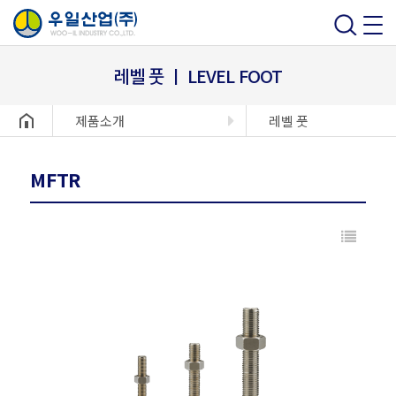
레벨 풋 ㅣ LEVEL FOOT
헤더설정
제품소개
레벨 풋
MFTR