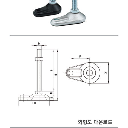
외형도 다운로드