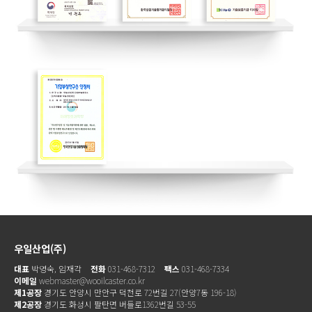
우일산업(주)
대표
박영숙, 임재각
전화
031-468-7312
팩스
031-468-7334
이메일
webmaster@wooilcaster.co.kr
제1공장
경기도 안양시 만안구 덕천로 72번길 27(안양7동 196-18)
제2공장
경기도 화성시 팔탄면 버들로1362번길 53-55