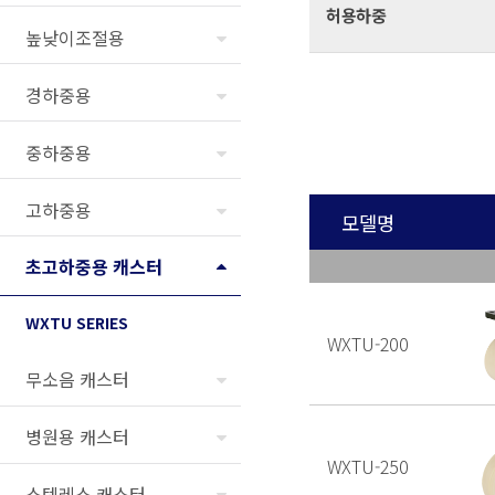
허용하중
높낮이조절용
경하중용
중하중용
고하중용
모델명
초고하중용 캐스터
WXTU SERIES
WXTU-200
무소음 캐스터
병원용 캐스터
WXTU-250
스텐레스 캐스터