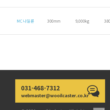
MC 나일론
300mm
9,000kg
38
031-468-7312
webmaster@wooilcaster.co.kr