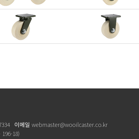
7334
이메일
webmaster@wooilcaster.co.kr
96-18)