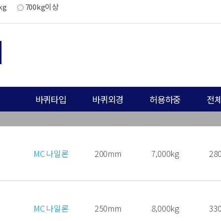
kg
700kg이상
바퀴타입
바퀴외경
허용하중
전
MC 나일론
200mm
7,000kg
28
MC 나일론
250mm
8,000kg
33