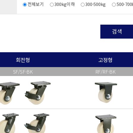
전체보기
300kg이하
300-500kg
500-700
검색
회전형
고정형
SF/SF-BK
RF/RF-BK