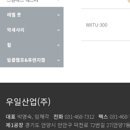
레벨 풋
WXTU-300
악세사리
휠
빔클램프&후렌지캡
우일산업(주)
대표
박영숙, 임재각
전화
031-468-7312
팩스
031-468-
제1공장
경기도 안양시 만안구 덕천로 72번길 27(안양7동 1