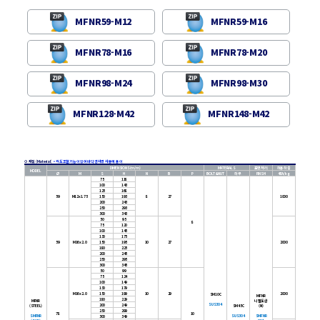
MFNR59-M12
MFNR59-M16
MFNR78-M16
MFNR78-M20
MFNR98-M24
MFNR98-M30
MFNR128-M42
MFNR148-M42
⊙ 재질 (Material)
•
각도조절기능이 있어 바닥경사면 사용에 용이
DIMENSIONS(m/m)
MATERIALS
표면처리
허용하중
MODEL
Ø
M
S
H
N
B
P
BOLT&NUT
하부
FINSH
4EA/kg
75
118
100
143
125
168
59
M12x1.75
150
193
8
27
1000
200
243
250
293
300
343
50
95
8
75
120
100
145
130
175
59
M16x2.0
150
195
10
27
2000
180
225
200
245
250
295
300
345
50
99
75
124
100
149
130
179
M16x2.0
150
199
10
29
2000
SM10C
MFNR
180
229
MFNR
니켈도금
SUS304
200
249
(STEEL)
SM45C
(Ni)
250
299
78
10
SMFNR
SUS304
SMFNR
300
349