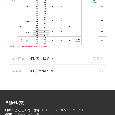
(SUS)
일반
100
152
(Natural)
130
182
150
202
M20x2.5
180
232
13
29
3000
200
252
250
302
300
352
100
158
130
188
150
208
16
32
4000
M24x3.0
200
258
250
308
300
358
98
10
100
161
150
211
200
261
19
32
5000
M30x3.5
250
311
300
361
150
240
128
200
290
SM45C
M42x4.5
30
45
15
6000
148
SUS304
250
340
300
390
※ 기타 특수사양은 주문제작함(PARTICULAR CASE IS MADE-TO-ORDER)
이전글
MFN (Steel & Sus)
22.03.22
다음글
MFU (Steel & Sus)
22.03.22
우일산업(주)
대표
박영숙, 임재각
전화
031-468-7312
팩스
031-468-7334
이메일
webmaster@wooilcaster.co.kr